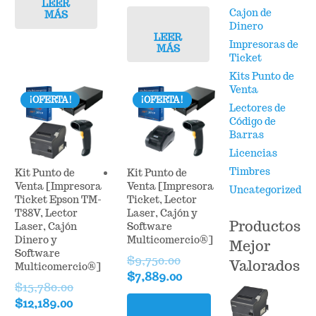
$3,200.00.
$2,600.00.
LEER
price
price
Cajon de
MÁS
was:
is:
Dinero
$14,819.00.
$7,389.00.
LEER
Impresoras de
MÁS
Ticket
Kits Punto de
Venta
¡OFERTA!
¡OFERTA!
Lectores de
Código de
Barras
Licencias
Timbres
Kit Punto de
Kit Punto de
Venta [Impresora
Venta [Impresora
Uncategorized
Ticket Epson TM-
Ticket, Lector
T88V, Lector
Laser, Cajón y
Productos
Laser, Cajón
Software
Dinero y
Multicomercio®]
Mejor
Software
$
9,750.00
Valorados
Multicomercio®]
Original
Current
$
7,889.00
$
15,780.00
price
price
Original
Current
$
12,189.00
was:
is: