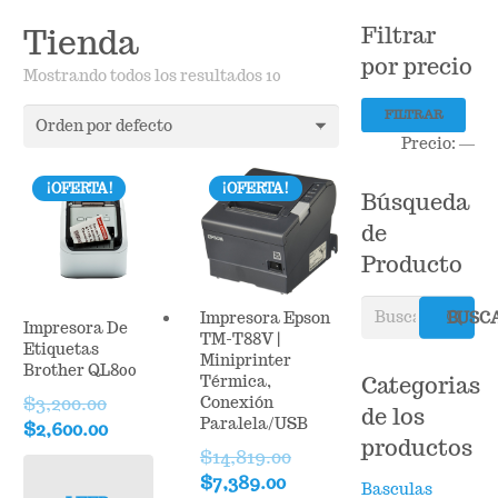
Tienda
Filtrar
por precio
Mostrando todos los resultados 10
Pr
Pr
FILTRAR
mí
má
Precio:
—
¡OFERTA!
¡OFERTA!
Búsqueda
de
Producto
Buscar
BUSC
Impresora Epson
Impresora De
por:
TM-T88V |
Etiquetas
Miniprinter
Brother QL800
Categorias
Térmica,
$
3,200.00
Conexión
de los
Paralela/USB
Original
Current
$
2,600.00
productos
price
price
$
14,819.00
was:
is:
Original
Current
$
7,389.00
Basculas