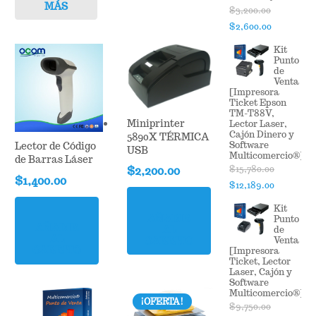
MÁS
$
3,200.00
Original
Current
$
2,600.00
price
price
Kit
was:
is:
Punto
de
$3,200.00.
$2,600.00
Venta
[Impresora
Ticket Epson
TM-T88V,
Miniprinter
Lector Laser,
Cajón Dinero y
5890X TÉRMICA
Software
Lector de Código
USB
Multicomercio®]
de Barras Láser
$
15,780.00
$
2,200.00
$
1,400.00
Original
Current
$
12,189.00
price
price
Kit
was:
is:
AÑADIR
Punto
AÑADIR
AL
de
$15,780.00.
$12,189.0
AL
Venta
CARRITO
CARRITO
[Impresora
Ticket, Lector
Laser, Cajón y
Software
Multicomercio®]
¡OFERTA!
$
9,750.00