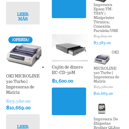
price
price
$9,750.00.
$7,889.00.
AÑADIR
Impresora
was:
is:
AL
Epson TM-
CARRITO
T88V |
$15,780.00.
$12,189.00.
LEER
Miniprinter
MÁS
Térmica,
Conexión
Paralela/USB
$
14,819.00
¡OFERTA!
Original
Current
$
7,389.00
price
price
OKI
was:
is:
$14,819.00.
$7,389.00
Cajón de dinero
MICROLINE
EC-CD-50M
320 Turbo |
OKI MICROLINE
Impresoras de
$
1,600.00
Matriz
320 Turbo |
$
23,580.00
Impresoras de
Matriz
Original
Current
$
10,669.00
price
price
$
23,580.00
AÑADIR
AL
was:
is:
Original
Current
$
10,669.00
CARRITO
$23,580.00.
$10,669.
price
price
Impresora De
was:
is:
Etiquetas
$23,580.00.
$10,669.00.
LEER
Brother QL800