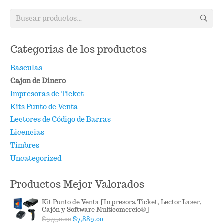
Buscar
por:
Categorias de los productos
Basculas
Cajon de Dinero
Impresoras de Ticket
Kits Punto de Venta
Lectores de Código de Barras
Licencias
Timbres
Uncategorized
Productos Mejor Valorados
Kit Punto de Venta [Impresora Ticket, Lector Laser,
Cajón y Software Multicomercio®]
Original
Current
$
9,750.00
$
7,889.00