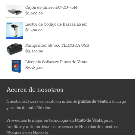
price
price
Cajón de dinero EC-CD-50M
was:
is:
$
1,600.00
$9,750.00.
$7,889.00.
Lector de Código de Barras Láser
$
1,400.00
Miniprinter 5890X TÉRMICA USB
$
2,200.00
Licencia Software Punto de Venta
$
2,789.00
Acerca de nosotros
Nuestro software es usado en miles de
puntos de venta
a lo largo
y ancho de todo México.
Proveemos lo mejor en tecnología en
Punto de Venta
para
facilitar y automatizar los procesos de Negocios de nuestros
Clientes en su Negocio.