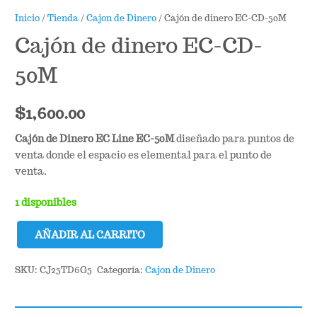
Inicio
/
Tienda
/
Cajon de Dinero
/ Cajón de dinero EC-CD-50M
Cajón de dinero EC-CD-
50M
$
1,600.00
Cajón de Dinero EC Line EC-50M
diseñado para puntos de
venta donde el espacio es elemental para el punto de
venta.
1 disponibles
AÑADIR AL CARRITO
Cajón
de
SKU:
CJ25TD6G5
Categoría:
Cajon de Dinero
dinero
EC-
CD-