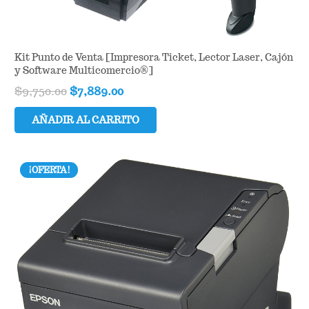
Kit Punto de Venta [Impresora Ticket, Lector Laser, Cajón
y Software Multicomercio®]
Original
Current
$
9,750.00
$
7,889.00
price
price
AÑADIR AL CARRITO
was:
is:
$9,750.00.
$7,889.00.
¡OFERTA!