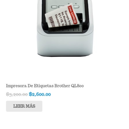
Impresora De Etiquetas Brother QL800
Original
Current
$
3,200.00
$
2,600.00
price
price
LEER MÁS
was:
is:
$3,200.00.
$2,600.00.