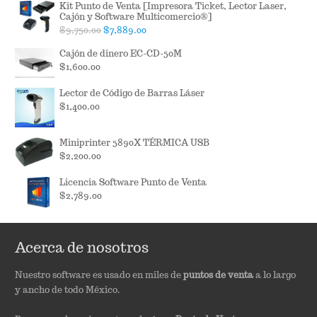
Kit Punto de Venta [Impresora Ticket, Lector Laser,
Cajón y Software Multicomercio®]
Original
Current
$
9,750.00
$
7,889.00
price
price
Cajón de dinero EC-CD-50M
was:
is:
$
1,600.00
$9,750.00.
$7,889.00.
Lector de Código de Barras Láser
$
1,400.00
Miniprinter 5890X TÉRMICA USB
$
2,200.00
Licencia Software Punto de Venta
$
2,789.00
Acerca de nosotros
Nuestro software es usado en miles de
puntos de venta
a lo largo
y ancho de todo México.