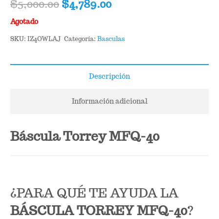
Original
Current
$
5,000.00
$
4,789.00
price
price
Agotado
was:
is:
$5,000.00.
$4,789.00.
SKU:
IZ4OWLAJ
Categoría:
Basculas
Descripción
Información adicional
Báscula Torrey MFQ-40
¿PARA QUÉ TE AYUDA LA
BÁSCULA TORREY MFQ-40
?