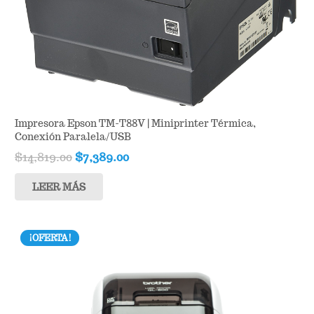
Impresora Epson TM-T88V | Miniprinter Térmica,
Conexión Paralela/USB
Original
Current
$
14,819.00
$
7,389.00
price
price
LEER MÁS
was:
is:
$14,819.00.
$7,389.00.
¡OFERTA!