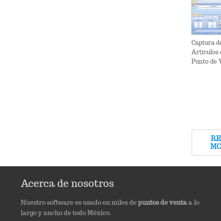
Captura d
Artículos 
Punto de 
R
M
Acerca de nosotros
Nuestro software es usado en miles de
puntos de venta
a lo
largo y ancho de todo México.