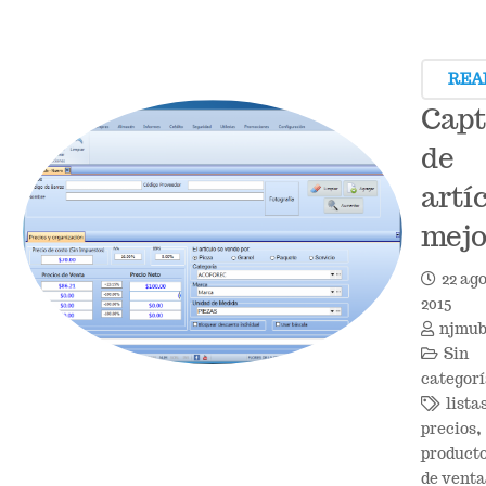
REA
Capt
de
artí
mej
22 ago
2015
njmu
Sin
categor
lista
precios
,
product
de venta