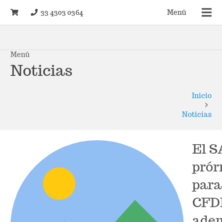
33 4303 0364
Menú
Menú
Noticias
Inicio
Noticias
El S
prór
para
CFDI
ade