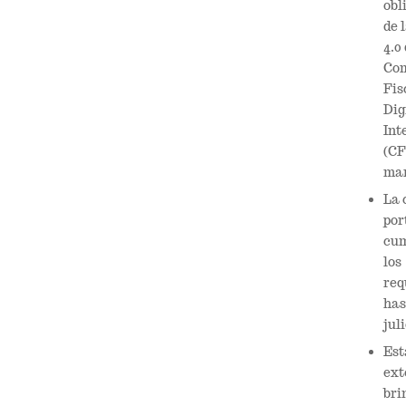
obl
de 
4.0 
Co
Fis
Dig
Int
(CF
mar
La 
por
cum
los
req
has
juli
Est
ext
bri