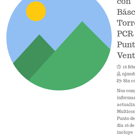
con
Básc
Torr
PCR 
Punt
Ven
16 feb
njmu
Sin c
Nos com
informar
actualiz
Multico
Punto de
día 16 de
incluye