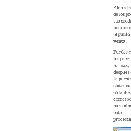
Ahora la
de los pr
tus prod
mas senc
el
punto
venta.
Puedes 
los preci
formas, 
despues 
impuesto
sistema 
cálculos
corresp
para sim
este
procedim