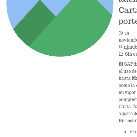
Cart
port
29
noviembr
njmu
Sin c
El SAT 
el uso d
hasta
Ma
como la
en vigor
complem
Carta Po
agosto d
En resu
El 