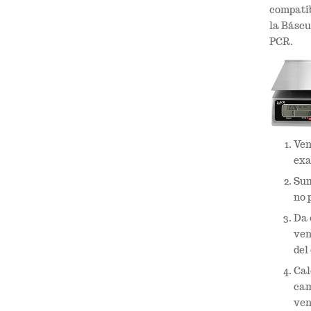
compatib
la Báscu
PCR.
Ven
exa
Sum
no 
Da 
ven
del 
Cal
cam
ven