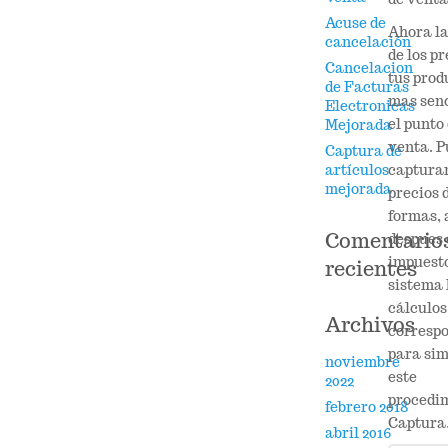
Acuse de
Ahora la
cancelación
de los pr
Cancelacion
tus prod
de Facturas
mas senc
Electronicas
el punto
Mejorada
venta. P
Captura de
capturar
artículos
mejorada
precios 
formas, 
Comentario
despues 
impuesto
recientes
sistema 
cálculos
Archivos
corresp
para sim
noviembre
este
2022
procedim
febrero 2018
Captura
abril 2016