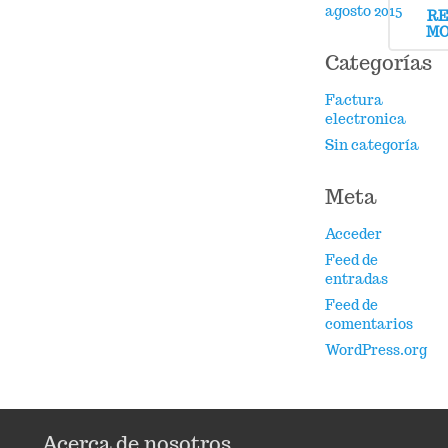
agosto 2015
R
M
Categorías
Factura
electronica
Sin categoría
Meta
Acceder
Feed de
entradas
Feed de
comentarios
WordPress.org
Acerca de nosotros