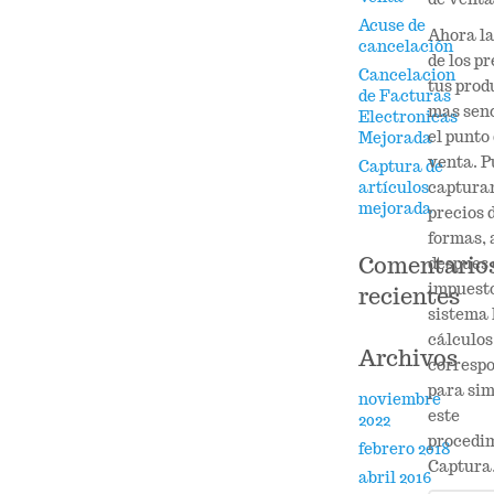
Acuse de
Ahora la
cancelación
de los pr
Cancelacion
tus prod
de Facturas
mas senc
Electronicas
el punto
Mejorada
venta. P
Captura de
capturar
artículos
mejorada
precios 
formas, 
Comentario
despues 
impuesto
recientes
sistema 
cálculos
Archivos
corresp
para sim
noviembre
este
2022
procedim
febrero 2018
Captura
abril 2016