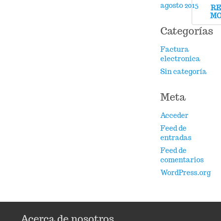
agosto 2015
R
M
Categorías
Factura
electronica
Sin categoría
Meta
Acceder
Feed de
entradas
Feed de
comentarios
WordPress.org
Acerca de nosotros