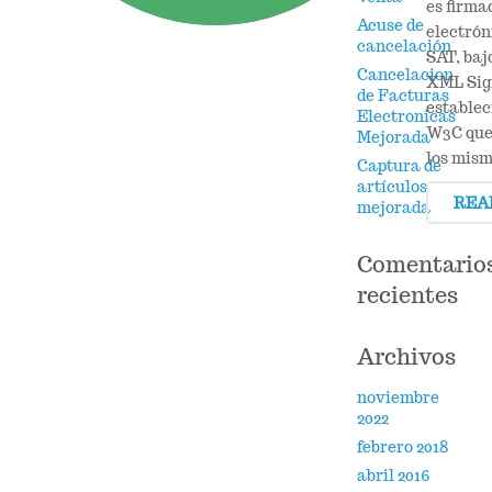
es firma
Acuse de
electrón
cancelación
SAT, baj
Cancelacion
XML Sig
de Facturas
establec
Electronicas
W3C que
Mejorada
los mis
Captura de
artículos
REA
mejorada
Comentario
recientes
Archivos
noviembre
2022
febrero 2018
abril 2016