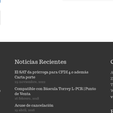
Noticias Recientes
El SAT da prórroga para CFDI 4.0 además
A
Carta porte
Z
29 noviembre, 2022
T
Compatible con Báscula Torrey L-PCR | Punto
e
W
de Venta
v
16 febrero, 2018
Acuse de cancelación
19 abril, 2016