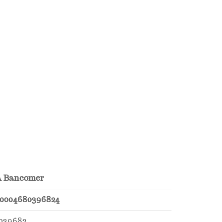
 Bancomer
20004680396824
039682