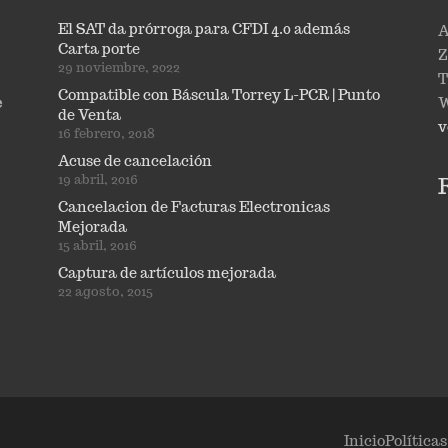
El SAT da prórroga para CFDI 4.0 además
A
Carta porte
Z
29 noviembre, 2022
T
Compatible con Báscula Torrey L-PCR | Punto
e
W
de Venta
v
16 febrero, 2018
Acuse de cancelación
19 abril, 2016
Cancelacion de Facturas Electronicas
Mejorada
15 abril, 2016
Captura de artículos mejorada
22 agosto, 2015
Inicio
Política