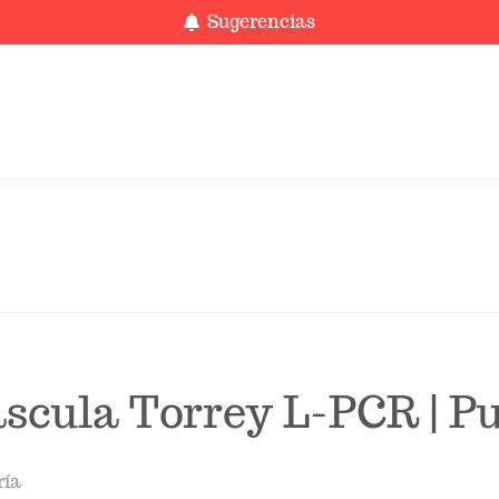
Sugerencias
Salir de la versión móvil
scula Torrey L-PCR | P
ría