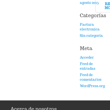
agosto 2015
R
M
Categorías
Factura
electronica
Sin categoría
Meta
Acceder
Feed de
entradas
Feed de
comentarios
WordPress.org
Acerca de nosotros