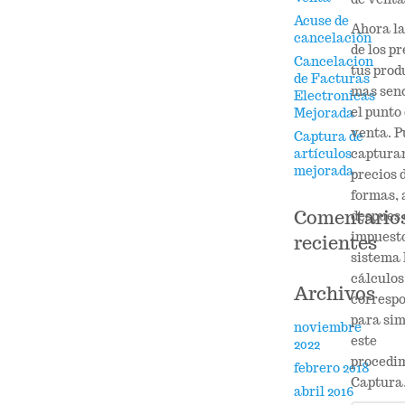
Acuse de
Ahora la
cancelación
de los pr
Cancelacion
tus prod
de Facturas
mas senc
Electronicas
el punto
Mejorada
venta. P
Captura de
capturar
artículos
mejorada
precios 
formas, 
Comentario
despues 
impuesto
recientes
sistema 
cálculos
Archivos
corresp
para sim
noviembre
este
2022
procedim
febrero 2018
Captura
abril 2016