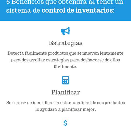
6 Beneficios que obtendrá al tener un
sistema de
control de inventarios
:
Estrategias
Detecta fácilmente productos que se mueven lentamente
para desarrollar estrategias para deshacerse de ellos
fácilmente.
Planificar
Ser capaz de identificar la estacionalidad de sus productos
lo ayudará a planificar mejor.
attach_money