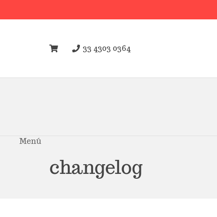
33 4303 0364
Menú
changelog