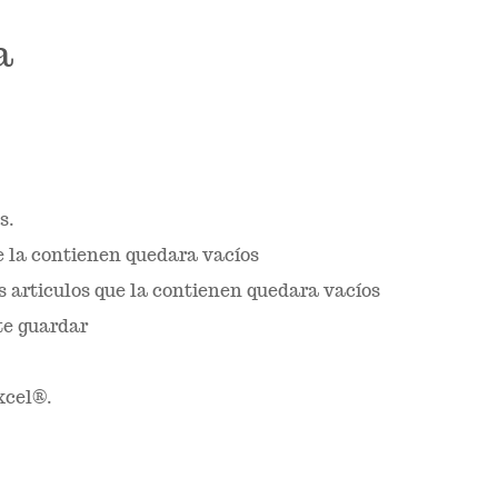
a
s.
ue la contienen quedara vacíos
os articulos que la contienen quedara vacíos
te guardar
xcel®.