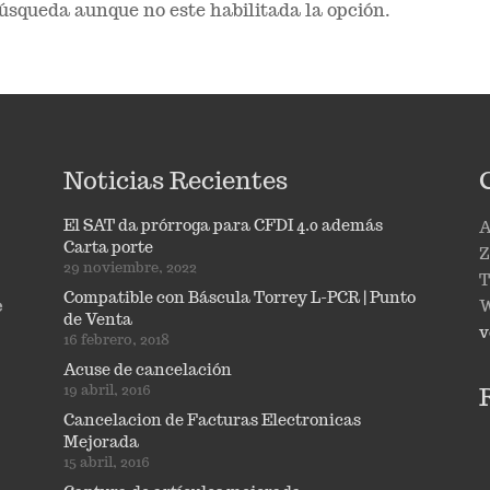
úsqueda aunque no este habilitada la opción.
Noticias Recientes
El SAT da prórroga para CFDI 4.0 además
A
Carta porte
Z
29 noviembre, 2022
T
Compatible con Báscula Torrey L-PCR | Punto
e
W
de Venta
v
16 febrero, 2018
Acuse de cancelación
19 abril, 2016
Cancelacion de Facturas Electronicas
Mejorada
15 abril, 2016